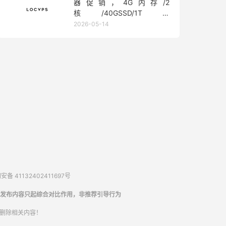
器促销，4G内存/2
核/40GSSD/1T流
量/450Mbps带宽，低至36元/
2026-05-14
月
备 41132402411697号
发布内容只起综合对比作用，非推荐引导行为
内删除相关内容！