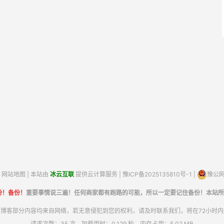
网站地图
| 本站由
冰云互联
提供云计算服务 |
豫ICP备2025135810号-1
|
豫公网安
份！备份！
重要事情说三遍！任何商家都有跑路的可能，所以一定要记住备份！本站所
博客部分内容均来自网络，若无意侵犯到您的权利，请及时联系我们，将在72小时
请求次数：35 次，加载用时：0.129 秒，内存占用：5.02 MB