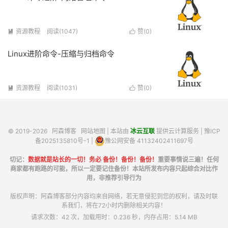
资源教程
阅读(1047)
赞(
0
)


Linux进阶命令-压缩与归档命令
资源教程
阅读(1031)
赞(
0
)


© 2019-2026
阿森博客
网站地图
| 本站由
冰云互联
提供云计算服务 |
豫ICP
备2025135810号-1
|
豫公网安备 41132402411697号
切记：
数据就是站长的一切！务必 备份！备份！备份！
重要事情说三遍！任何
商家都有跑路的可能，所以一定要记住备份！本站所发布内容只起综合对比作
用，非推荐引导行为
版权声明：阿森博客部分内容均来自网络，若无意侵犯到您的权利，请及时联
系我们，将在72小时内删除相关内容！
请求次数：42 次，加载用时：0.236 秒，内存占用：5.14 MB