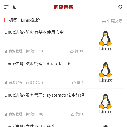



标签：Linux进阶
共 9 篇文章
Linux进阶-防火墙基本使用命令
资源教程
阅读(1722)
赞(
13
)


Linux进阶-磁盘管理：du、df、lsblk
资源教程
阅读(1731)
赞(
9
)


Linux进阶-服务管理：systemctl 命令详解
资源教程
阅读(1738)
赞(
11
)


Linux进阶-文件与目录命令