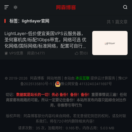



标签：lightlayer官网
共 1 篇文章
LightLayer-低价便宜美国VPS云服务器，
圣何塞机房/标配1Gbps带宽，网络可选 优
化网络/国际网络/标准网络，配置可自行
DIY，低至$10.9/年
VPS优惠
阅读(1477)
赞(
0
)


© 2019-2026
阿森博客
网站地图
| 本站由
冰云互联
提供云计算服务 |
豫ICP
备2025135810号-1
|
豫公网安备 41132402411697号
切记：
数据就是站长的一切！务必 备份！备份！备份！
重要事情说三遍！任何
商家都有跑路的可能，所以一定要记住备份！本站所发布内容只起综合对比作
用，非推荐引导行为
版权声明：阿森博客部分内容均来自网络，若无意侵犯到您的权利，请及时联
系我们，将在72小时内删除相关内容！
请求次数：35 次，加载用时：0.165 秒，内存占用：5.03 MB