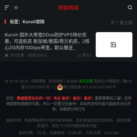



标签：Kuroit官网
共 1 篇文章
Kuroit-国外大带宽DDos防护VPS特价优
惠，可选机房 新加坡/美国/荷兰机房，2核
心2G内存10Gbps带宽，默认赠送
160Gbps+ DDOS防护，低至$3/月
VPS优惠
阅读(2803)
赞(
0
)


© 2019-2026
阿森博客
网站地图
| 本站由
冰云互联
提供云计算服务 |
豫ICP
备2025135810号-1
|
豫公网安备 41132402411697号
切记：
数据就是站长的一切！务必 备份！备份！备份！
重要事情说三遍！任何
商家都有跑路的可能，所以一定要记住备份！本站所发布内容只起综合对比作
用，非推荐引导行为
版权声明：阿森博客部分内容均来自网络，若无意侵犯到您的权利，请及时联
系我们，将在72小时内删除相关内容！
请求次数：35 次，加载用时：0.180 秒，内存占用：5.04 MB