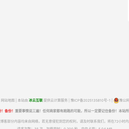
网站地图
| 本站由
冰云互联
提供云计算服务 |
豫ICP备2025135810号-1
|
豫公网安
份！备份！
重要事情说三遍！任何商家都有跑路的可能，所以一定要记住备份！本站所
博客部分内容均来自网络，若无意侵犯到您的权利，请及时联系我们，将在72小时
请求次数：35 次，加载用时：0.200 秒，内存占用：5.04 MB