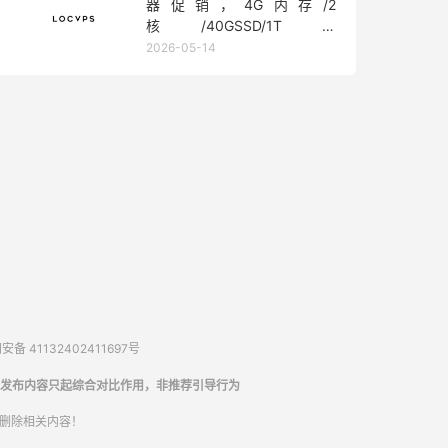
器促销，4G内存/2
核/40GSSD/1T流
量/450Mbps带宽，低至36元/
2026-05-14
月
备 41132402411697号
发布内容只起综合对比作用，非推荐引导行为
内删除相关内容！