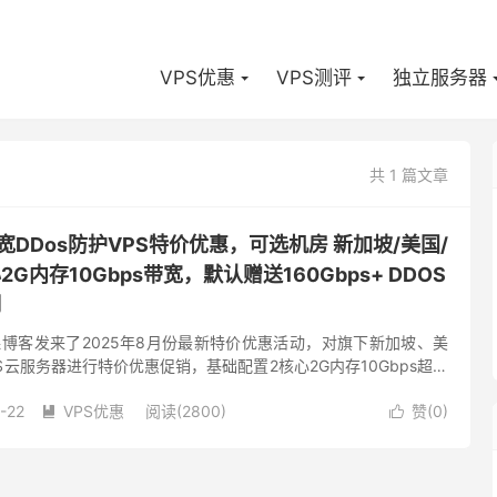
VPS优惠
VPS测评
独立服务器
共 1 篇文章
大带宽DDos防护VPS特价优惠，可选机房 新加坡/美国/
G内存10Gbps带宽，默认赠送160Gbps+ DDOS
月
向阿森博客发来了2025年8月份最新特价优惠活动，对旗下新加坡、美
S云服务器进行特价优惠促销，基础配置2核心2G内存10Gbps超大
且美国、荷兰机房送160Gbps+ DDoS...
-22
VPS优惠
阅读(2800)
赞(
0
)

