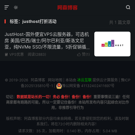



标签：justhost打折活动
共 1 篇文章
JustHost-国外便宜VPS云服务器，可选机
房 美国/巴西/瑞士/阿尔巴利亚/斯洛文尼
亚，纯NVMe SSD/不限流量，5折促销循
环折扣，低至$2.34/月
VPS优惠
阅读(2883)
赞(
1
)


© 2019-2026
阿森博客
网站地图
| 本站由
冰云互联
提供云计算服务 |
豫ICP
备2025135810号-1
|
豫公网安备 41132402411697号
切记：
数据就是站长的一切！务必 备份！备份！备份！
重要事情说三遍！任何
商家都有跑路的可能，所以一定要记住备份！本站所发布内容只起综合对比作
用，非推荐引导行为
版权声明：阿森博客部分内容均来自网络，若无意侵犯到您的权利，请及时联
系我们，将在72小时内删除相关内容！
请求次数：35 次，加载用时：0.140 秒，内存占用：5.04 MB