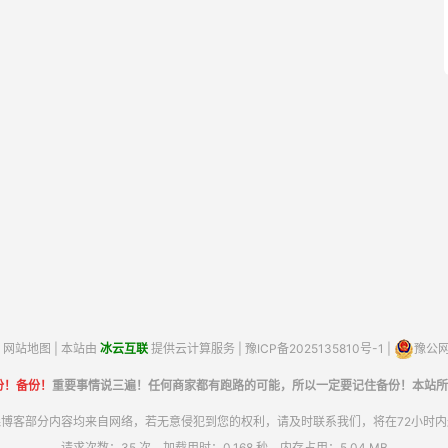
网站地图
| 本站由
冰云互联
提供云计算服务 |
豫ICP备2025135810号-1
|
豫公网安
份！备份！
重要事情说三遍！任何商家都有跑路的可能，所以一定要记住备份！本站所
博客部分内容均来自网络，若无意侵犯到您的权利，请及时联系我们，将在72小时
请求次数：35 次，加载用时：0.168 秒，内存占用：5.04 MB