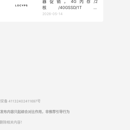
器促销，4G内存/2
核/40GSSD/1T流
量/450Mbps带宽，低至36元/
2026-05-14
月
备 41132402411697号
发布内容只起综合对比作用，非推荐引导行为
内删除相关内容！