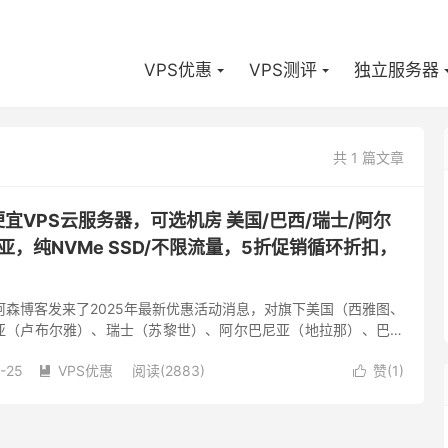
VPS优惠
VPS测评
独立服务器
共 1 篇文章
国外便宜VPS云服务器，可选机房 美国/巴西/瑞士/阿尔
亚，纯NVMe SSD/不限流量，5折促销循环折扣，
家向阿森博客发来了2025年最新优惠活动消息，对旗下美国（西雅图、
亚（卢布尔雅）、瑞士（苏黎世）、阿尔巴尼亚（地拉那）、巴西
VPS云服务器进行特价5折半价终身优惠，终身循环优惠续费...
-25
VPS优惠
阅读(2883)
赞(
1
)

