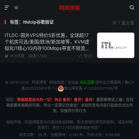



标签：itldcip谷歌验证
共 1 篇文章
ITLDC-国外VPS特价5折优惠，全球超17
个机房可选/美国/欧洲/新加坡等，KVM虚
拟化/1核心1G内存100Mbps带宽不限流
量，低至€19/年
VPS优惠
阅读(1726)
赞(
0
)


© 2019-2026
阿森博客
网站地图
| 本站由
冰云互联
提供云计算服务 |
豫ICP
备2025135810号-1
|
豫公网安备 41132402411697号
切记：
数据就是站长的一切！务必 备份！备份！备份！
重要事情说三遍！任何
商家都有跑路的可能，所以一定要记住备份！本站所发布内容只起综合对比作
用，非推荐引导行为
版权声明：阿森博客部分内容均来自网络，若无意侵犯到您的权利，请及时联
系我们，将在72小时内删除相关内容！
请求次数：35 次，加载用时：0.167 秒，内存占用：5.08 MB