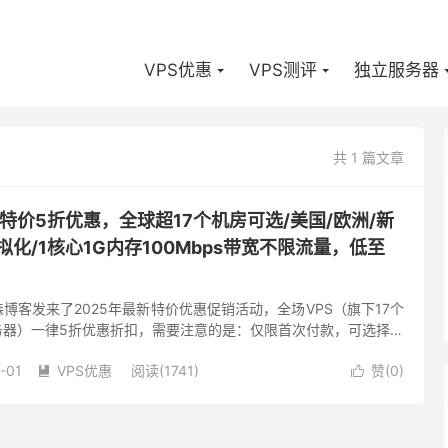
VPS优惠
VPS测评
独立服务器
共 1 篇文章
PS特价5折优惠，全球超17个机房可选/美国/欧洲/新
拟化/1核心1G内存100Mbps带宽不限流量，低至
森博客发来了2025年最新特价优惠促销活动，全场VPS（旗下17个
务器）一律5折优惠折扣，需要注意的是：仅限首次付款，可选择月
期，宿主机采用Intel Platinum- ...
-01
VPS优惠
阅读(1741)
赞(
0
)

