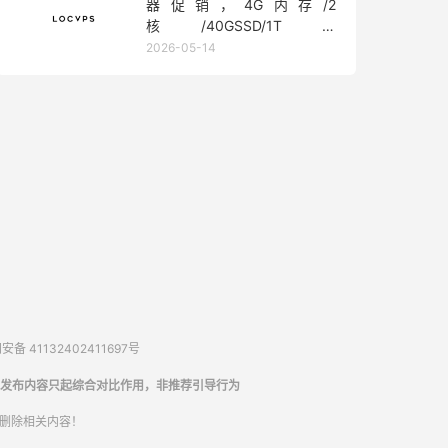
器促销，4G内存/2
核/40GSSD/1T流
量/450Mbps带宽，低至36元/
2026-05-14
月
备 41132402411697号
发布内容只起综合对比作用，非推荐引导行为
内删除相关内容！