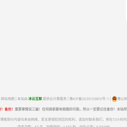
网站地图
| 本站由
冰云互联
提供云计算服务 |
豫ICP备2025135810号-1
|
豫公网安
份！备份！
重要事情说三遍！任何商家都有跑路的可能，所以一定要记住备份！本站所
博客部分内容均来自网络，若无意侵犯到您的权利，请及时联系我们，将在72小时
请求次数：42 次，加载用时：1.410 秒，内存占用：5.09 MB