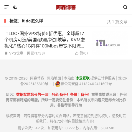



标签：itldc怎么样
共 1 篇文章
ITLDC-国外VPS特价5折优惠，全球超17
个机房可选/美国/欧洲/新加坡等，KVM虚
拟化/1核心1G内存100Mbps带宽不限流
量，低至€19/年
VPS优惠
阅读(1738)
赞(
0
)


© 2019-2026
阿森博客
网站地图
| 本站由
冰云互联
提供云计算服务 |
豫ICP
备2025135810号-1
|
豫公网安备 41132402411697号
切记：
数据就是站长的一切！务必 备份！备份！备份！
重要事情说三遍！任何
商家都有跑路的可能，所以一定要记住备份！本站所发布内容只起综合对比作
用，非推荐引导行为
版权声明：阿森博客部分内容均来自网络，若无意侵犯到您的权利，请及时联
系我们，将在72小时内删除相关内容！
请求次数：42 次，加载用时：0.277 秒，内存占用：5.09 MB