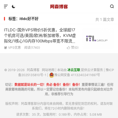



标签：itldc好不好
共 1 篇文章
ITLDC-国外VPS特价5折优惠，全球超17
个机房可选/美国/欧洲/新加坡等，KVM虚
拟化/1核心1G内存100Mbps带宽不限流
量，低至€19/年
VPS优惠
阅读(1740)
赞(
0
)


© 2019-2026
阿森博客
网站地图
| 本站由
冰云互联
提供云计算服务 |
豫ICP
备2025135810号-1
|
豫公网安备 41132402411697号
切记：
数据就是站长的一切！务必 备份！备份！备份！
重要事情说三遍！任何
商家都有跑路的可能，所以一定要记住备份！本站所发布内容只起综合对比作
用，非推荐引导行为
版权声明：阿森博客部分内容均来自网络，若无意侵犯到您的权利，请及时联
系我们，将在72小时内删除相关内容！
请求次数：35 次，加载用时：0.189 秒，内存占用：5.08 MB