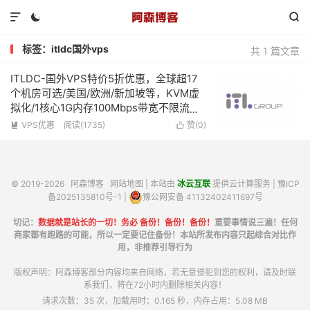



标签：itldc国外vps
共 1 篇文章
ITLDC-国外VPS特价5折优惠，全球超17
个机房可选/美国/欧洲/新加坡等，KVM虚
拟化/1核心1G内存100Mbps带宽不限流
量，低至€19/年
VPS优惠
阅读(1735)
赞(
0
)


© 2019-2026
阿森博客
网站地图
| 本站由
冰云互联
提供云计算服务 |
豫ICP
备2025135810号-1
|
豫公网安备 41132402411697号
切记：
数据就是站长的一切！务必 备份！备份！备份！
重要事情说三遍！任何
商家都有跑路的可能，所以一定要记住备份！本站所发布内容只起综合对比作
用，非推荐引导行为
版权声明：阿森博客部分内容均来自网络，若无意侵犯到您的权利，请及时联
系我们，将在72小时内删除相关内容！
请求次数：35 次，加载用时：0.165 秒，内存占用：5.08 MB