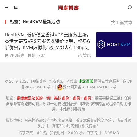



标签：HostKVM最新活动
共 1 篇文章
HostKVM-低价便宜香港VPS云服务上新，
香港大带宽VPS云服务器特价促销，终身6
折优惠，KVM虚拟化1核心2G内存1Gbps
带宽低至5.1美元/月
VPS优惠
阅读(1737)
赞(
1
)


© 2019-2026
阿森博客
网站地图
| 本站由
冰云互联
提供云计算服务 |
豫ICP
备2025135810号-1
|
豫公网安备 41132402411697号
切记：
数据就是站长的一切！务必 备份！备份！备份！
重要事情说三遍！任何
商家都有跑路的可能，所以一定要记住备份！本站所发布内容只起综合对比作
用，非推荐引导行为
版权声明：阿森博客部分内容均来自网络，若无意侵犯到您的权利，请及时联
系我们，将在72小时内删除相关内容！
请求次数：42 次，加载用时：2.090 秒，内存占用：5.05 MB