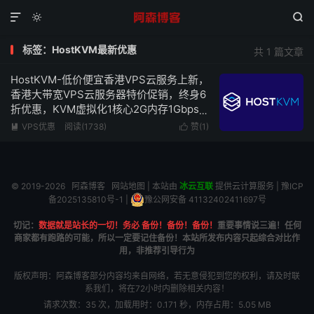



标签：HostKVM最新优惠
共 1 篇文章
HostKVM-低价便宜香港VPS云服务上新，
香港大带宽VPS云服务器特价促销，终身6
折优惠，KVM虚拟化1核心2G内存1Gbps
带宽低至5.1美元/月
VPS优惠
阅读(1738)
赞(
1
)


© 2019-2026
阿森博客
网站地图
| 本站由
冰云互联
提供云计算服务 |
豫ICP
备2025135810号-1
|
豫公网安备 41132402411697号
切记：
数据就是站长的一切！务必 备份！备份！备份！
重要事情说三遍！任何
商家都有跑路的可能，所以一定要记住备份！本站所发布内容只起综合对比作
用，非推荐引导行为
版权声明：阿森博客部分内容均来自网络，若无意侵犯到您的权利，请及时联
系我们，将在72小时内删除相关内容！
请求次数：35 次，加载用时：0.171 秒，内存占用：5.05 MB