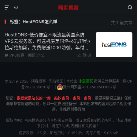



标签：HostEONS怎么样
共 1 篇文章
HostEONS-低价便宜不限流量美国高防
VPS云服务器，可选机房美国洛杉矶/纽约/
拉斯维加斯，免费赠送100G防御，年付低
至$16起
VPS优惠
阅读(745)
赞(
0
)


© 2019-2026
阿森博客
网站地图
| 本站由
冰云互联
提供云计算服务 |
豫ICP
备2025135810号-1
|
豫公网安备 41132402411697号
切记：
数据就是站长的一切！务必 备份！备份！备份！
重要事情说三遍！任何
商家都有跑路的可能，所以一定要记住备份！本站所发布内容只起综合对比作
用，非推荐引导行为
版权声明：阿森博客部分内容均来自网络，若无意侵犯到您的权利，请及时联
系我们，将在72小时内删除相关内容！
请求次数：35 次，加载用时：0.152 秒，内存占用：5.05 MB