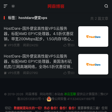



标签：hostdare便宜vps
共 2 篇文章
HostDare-国外便宜高性能VPS云服务
器，标配AMD EPYC处理器，4.5折优惠促
销，带宽200Mbps起步，1.5G内存1核心低
至$12.6/年
VPS优惠
阅读(2425)
赞(
0
)


HostDare-国外便宜高性能VPS云服务
器，标配AMD EPYC处理器，美国洛杉矶
机房/三网高端网络，全场6.5折优惠促销，
1.5G内存1核心100Mbps带宽低至$24/年
VPS优惠
阅读(2795)
赞(
0
)


© 2019-2026
阿森博客
网站地图
| 本站由
冰云互联
提供云计算服务 |
豫ICP
备2025135810号-1
|
豫公网安备 41132402411697号
切记：
数据就是站长的一切！务必 备份！备份！备份！
重要事情说三遍！任何