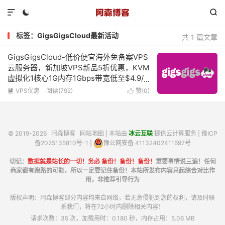



标签：GigsGigsCloud最新活动
共 1 篇文章
GigsGigsCloud-低价便宜海外免备案VPS
云服务器，新加坡VPS新品5折优惠，KVM
虚拟化1核心1G内存1Gbps带宽低至$4.9/
月
VPS优惠
阅读(792)
赞(
0
)


© 2019-2026
阿森博客
网站地图
| 本站由
冰云互联
提供云计算服务 |
豫ICP
备2025135810号-1
|
豫公网安备 41132402411697号
切记：
数据就是站长的一切！务必 备份！备份！备份！
重要事情说三遍！任何
商家都有跑路的可能，所以一定要记住备份！本站所发布内容只起综合对比作
用，非推荐引导行为
版权声明：阿森博客部分内容均来自网络，若无意侵犯到您的权利，请及时联
系我们，将在72小时内删除相关内容！
请求次数：35 次，加载用时：0.180 秒，内存占用：5.06 MB