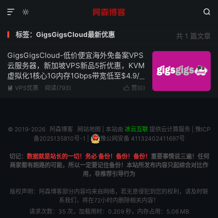



标签：GigsGigsCloud最新优惠
共 1 篇文章
GigsGigsCloud-低价便宜海外免备案VPS
云服务器，新加坡VPS新品5折优惠，KVM
虚拟化1核心1G内存1Gbps带宽低至$4.9/
月
VPS优惠
阅读(793)
赞(
0
)


© 2019-2026
阿森博客
网站地图
| 本站由
冰云互联
提供云计算服务 |
豫ICP
备2025135810号-1
|
豫公网安备 41132402411697号
切记：
数据就是站长的一切！务必 备份！备份！备份！
重要事情说三遍！任何
商家都有跑路的可能，所以一定要记住备份！本站所发布内容只起综合对比作
用，非推荐引导行为
版权声明：阿森博客部分内容均来自网络，若无意侵犯到您的权利，请及时联
系我们，将在72小时内删除相关内容！
请求次数：35 次，加载用时：0.209 秒，内存占用：5.06 MB