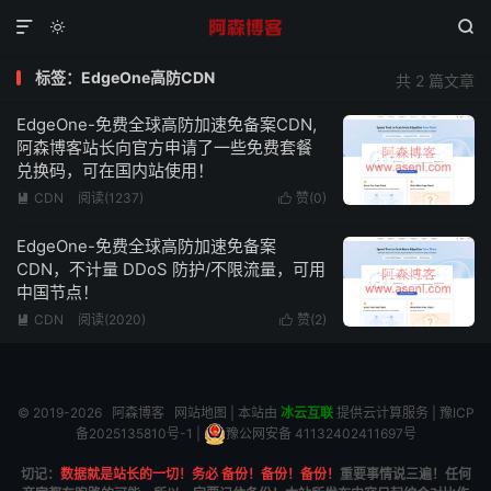



标签：EdgeOne高防CDN
共 2 篇文章
EdgeOne-免费全球高防加速免备案CDN,
阿森博客站长向官方申请了一些免费套餐
兑换码，可在国内站使用！
CDN
阅读(1237)
赞(
0
)


EdgeOne-免费全球高防加速免备案
CDN，不计量 DDoS 防护/不限流量，可用
中国节点！
CDN
阅读(2020)
赞(
2
)


© 2019-2026
阿森博客
网站地图
| 本站由
冰云互联
提供云计算服务 |
豫ICP
备2025135810号-1
|
豫公网安备 41132402411697号
切记：
数据就是站长的一切！务必 备份！备份！备份！
重要事情说三遍！任何