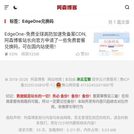



标签：EdgeOne兑换码
共 1 篇文章
EdgeOne-免费全球高防加速免备案CDN,
阿森博客站长向官方申请了一些免费套餐
兑换码，可在国内站使用！
CDN
阅读(1238)
赞(
0
)


© 2019-2026
阿森博客
网站地图
| 本站由
冰云互联
提供云计算服务 |
豫ICP
备2025135810号-1
|
豫公网安备 41132402411697号
切记：
数据就是站长的一切！务必 备份！备份！备份！
重要事情说三遍！任何
商家都有跑路的可能，所以一定要记住备份！本站所发布内容只起综合对比作
用，非推荐引导行为
版权声明：阿森博客部分内容均来自网络，若无意侵犯到您的权利，请及时联
系我们，将在72小时内删除相关内容！
请求次数：35 次，加载用时：0.211 秒，内存占用：5.03 MB