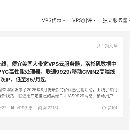
VPS优惠
VPS测评
独立服务器
共 1 篇文章
-新品上线，便宜美国大带宽VPS云服务器，洛杉矶数据中
PYC高性能处理器，联通9929/移动CMIN2高端线
次IP，低至$5/月起
家向阿森博客发来了2025年8月份最新特价优惠促销活动，上线了专门
新线路：联通用户走自己的高端CUII/AS9929网络、移动用户走
S58807网络，根据官网消息，后续将加入...
-22
VPS优惠
阅读(2715)
赞(
0
)

