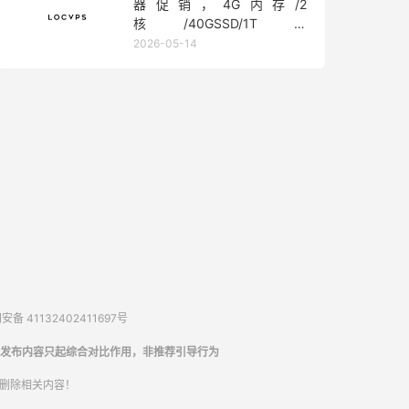
器促销，4G内存/2
核/40GSSD/1T流
量/450Mbps带宽，低至36元/
2026-05-14
月
备 41132402411697号
发布内容只起综合对比作用，非推荐引导行为
内删除相关内容！