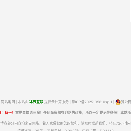
网站地图
| 本站由
冰云互联
提供云计算服务 |
豫ICP备2025135810号-1
|
豫公网安
份！备份！
重要事情说三遍！任何商家都有跑路的可能，所以一定要记住备份！本站所
博客部分内容均来自网络，若无意侵犯到您的权利，请及时联系我们，将在72小时
请求次数：35 次，加载用时：0.202 秒，内存占用：5.03 MB