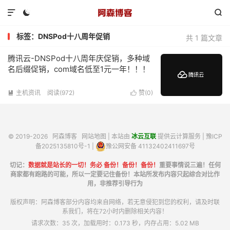



标签：DNSPod十八周年促销
共 1 篇文章
腾讯云-DNSPod十八周年庆促销，多种域
名后缀促销，com域名低至1元一年！！！
主机资讯
阅读(972)
赞(
0
)


© 2019-2026
阿森博客
网站地图
| 本站由
冰云互联
提供云计算服务 |
豫ICP
备2025135810号-1
|
豫公网安备 41132402411697号
切记：
数据就是站长的一切！务必 备份！备份！备份！
重要事情说三遍！任何
商家都有跑路的可能，所以一定要记住备份！本站所发布内容只起综合对比作
用，非推荐引导行为
版权声明：阿森博客部分内容均来自网络，若无意侵犯到您的权利，请及时联
系我们，将在72小时内删除相关内容！
请求次数：35 次，加载用时：0.173 秒，内存占用：5.02 MB