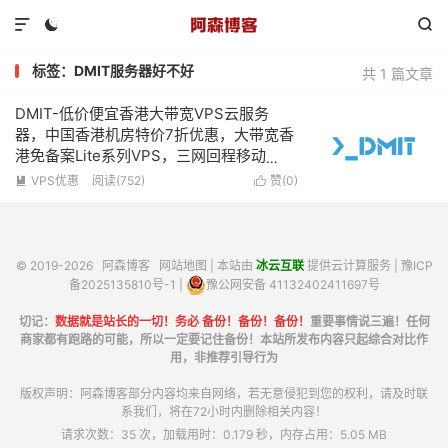



标签：DMIT服务器好不好
共 1 篇文章
DMIT-低价便宜香港大带宽VPS云服务
器，中国香港机房特价7折优惠，大带宽香
港免备案Lite系列VPS，三网回程移动
CMI，KVM虚拟化1核心1G内存1Gbps带宽
VPS优惠
阅读(752)
赞(
0
)


低至$7.9/月
© 2019-2026
阿森博客
网站地图
| 本站由
冰云互联
提供云计算服务 |
豫ICP
备2025135810号-1
|
豫公网安备 41132402411697号
切记：
数据就是站长的一切！务必 备份！备份！备份！
重要事情说三遍！任何
商家都有跑路的可能，所以一定要记住备份！本站所发布内容只起综合对比作
用，非推荐引导行为
版权声明：阿森博客部分内容均来自网络，若无意侵犯到您的权利，请及时联
系我们，将在72小时内删除相关内容！
请求次数：35 次，加载用时：0.179 秒，内存占用：5.05 MB