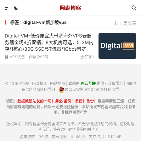



标签：digital-vm新加坡vps
共 1 篇文章
Digital-VM-低价便宜大带宽海外VPS云服
务器全场4折促销，8大机房可选，512M内
存/1核心/30G SSD/5T流量/1Gbps带宽，
低至$4/月起，最高10Gbps带宽不限流量
VPS优惠
阅读(2935)
赞(
0
)


© 2019-2026
阿森博客
网站地图
| 本站由
冰云互联
提供云计算服务 |
豫ICP
备2025135810号-1
|
豫公网安备 41132402411697号
切记：
数据就是站长的一切！务必 备份！备份！备份！
重要事情说三遍！任何
商家都有跑路的可能，所以一定要记住备份！本站所发布内容只起综合对比作
用，非推荐引导行为
版权声明：阿森博客部分内容均来自网络，若无意侵犯到您的权利，请及时联
系我们，将在72小时内删除相关内容！
请求次数：35 次，加载用时：0.168 秒，内存占用：5.12 MB