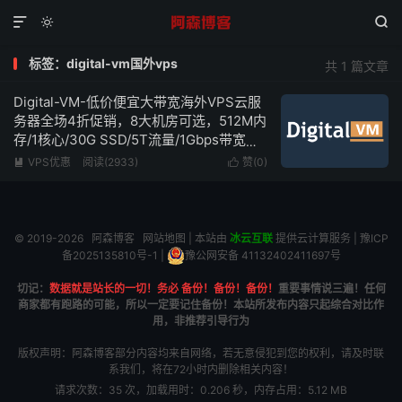



标签：digital-vm国外vps
共 1 篇文章
Digital-VM-低价便宜大带宽海外VPS云服
务器全场4折促销，8大机房可选，512M内
存/1核心/30G SSD/5T流量/1Gbps带宽，
低至$4/月起，最高10Gbps带宽不限流量
VPS优惠
阅读(2933)
赞(
0
)


© 2019-2026
阿森博客
网站地图
| 本站由
冰云互联
提供云计算服务 |
豫ICP
备2025135810号-1
|
豫公网安备 41132402411697号
切记：
数据就是站长的一切！务必 备份！备份！备份！
重要事情说三遍！任何
商家都有跑路的可能，所以一定要记住备份！本站所发布内容只起综合对比作
用，非推荐引导行为
版权声明：阿森博客部分内容均来自网络，若无意侵犯到您的权利，请及时联
系我们，将在72小时内删除相关内容！
请求次数：35 次，加载用时：0.206 秒，内存占用：5.12 MB