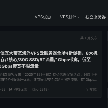
VPS优惠
VPS测评
独立服务器
共 1 篇文章
M-低价便宜大带宽海外VPS云服务器全场4折促销，8大机
/1核心/30G SSD/5T流量/1Gbps带宽，低至
0Gbps带宽不限流量
M商家向阿森博客发来了2025年8月份最新特价优惠促销活动，对旗下全
超值特价4折循环优惠，该商家优势特点是不限制流量、有1Gbps带
选择，基础配置1核心512M内存1Gbps...
-22
VPS优惠
阅读(2919)
赞(
0
)

