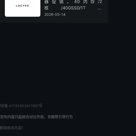
器促销，4G内存/2
核/40GSSD/1T流
量/450Mbps带宽，低至36元/
2026-05-14
月
备 41132402411697号
发布内容只起综合对比作用，非推荐引导行为
内删除相关内容！