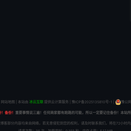
网站地图
| 本站由
冰云互联
提供云计算服务 |
豫ICP备2025135810号-1
|
豫公网安
份！备份！
重要事情说三遍！任何商家都有跑路的可能，所以一定要记住备份！本站所
博客部分内容均来自网络，若无意侵犯到您的权利，请及时联系我们，将在72小时
请求次数：35 次，加载用时：0.193 秒，内存占用：5.12 MB