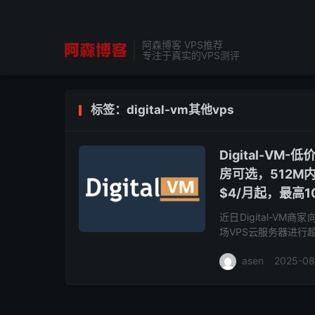
阿森博客 VPS推荐
专注于真实的VPS测评
标签：digital-vm其他vps
Digital-V
房可选，512M内存
$4/月起，最高1
近日Digital-V
场VPS云服务器进行
宽和10Gbps带宽可供
asen
2025-08