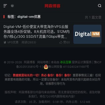



标签：digital-vm优惠
共 1 篇文章
Digital-VM-低价便宜大带宽海外VPS云服
务器全场4折促销，8大机房可选，512M内
存/1核心/30G SSD/5T流量/1Gbps带宽，
低至$4/月起，最高10Gbps带宽不限流量
VPS优惠
阅读(2933)
赞(
0
)


© 2019-2026
阿森博客
网站地图
| 本站由
冰云互联
提供云计算服务 |
豫ICP
备2025135810号-1
|
豫公网安备 41132402411697号
切记：
数据就是站长的一切！务必 备份！备份！备份！
重要事情说三遍！任何
商家都有跑路的可能，所以一定要记住备份！本站所发布内容只起综合对比作
用，非推荐引导行为
版权声明：阿森博客部分内容均来自网络，若无意侵犯到您的权利，请及时联
系我们，将在72小时内删除相关内容！
请求次数：35 次，加载用时：0.181 秒，内存占用：5.12 MB