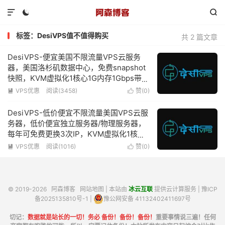



标签：DesiVPS值不值得购买
共 2 篇文章
DesiVPS-便宜美国不限流量VPS云服务
器，美国洛杉矶数据中心，免费snapshot
快照，KVM虚拟化1核心1G内存1Gbps带宽
不限流量低至$18.99/年
VPS优惠
阅读(3458)
赞(
0
)


DesiVPS-低价便宜不限流量美国VPS云服
务器，低价便宜独立服务器/物理服务器，
每年可免费更换3次IP，KVM虚拟化1核心
2G内存1Gbps带宽低至$22/年
VPS优惠
阅读(1016)
赞(
0
)


© 2019-2026
阿森博客
网站地图
| 本站由
冰云互联
提供云计算服务 |
豫ICP
备2025135810号-1
|
豫公网安备 41132402411697号
切记：
数据就是站长的一切！务必 备份！备份！备份！
重要事情说三遍！任何