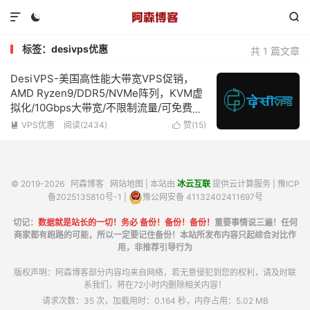



标签：desivps优惠
共 1 篇文章
DesiVPS-美国高性能大带宽VPS促销，
AMD Ryzen9/DDR5/NVMe阵列，KVM虚
拟化/10Gbps大带宽/不限制流量/可免费换
3次IP，特价优惠低至$17/年
VPS优惠
阅读(2434)
赞(
15
)


© 2019-2026
阿森博客
网站地图
| 本站由
冰云互联
提供云计算服务 |
豫ICP
备2025135810号-1
|
豫公网安备 41132402411697号
切记：
数据就是站长的一切！务必 备份！备份！备份！
重要事情说三遍！任何
商家都有跑路的可能，所以一定要记住备份！本站所发布内容只起综合对比作
用，非推荐引导行为
版权声明：阿森博客部分内容均来自网络，若无意侵犯到您的权利，请及时联
系我们，将在72小时内删除相关内容！
请求次数：35 次，加载用时：0.164 秒，内存占用：5.02 MB