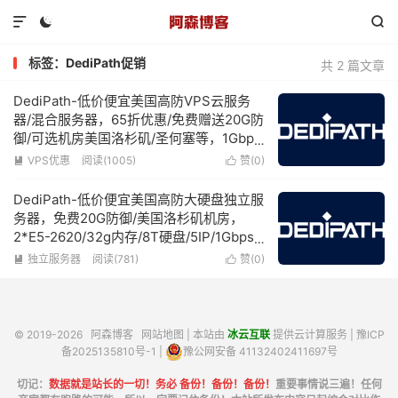



标签：DediPath促销
共 2 篇文章
DediPath-低价便宜美国高防VPS云服务
器/混合服务器，65折优惠/免费赠送20G防
御/可选机房美国洛杉矶/圣何塞等，1Gbps
带宽/不限流量，年付低至$10起
VPS优惠
阅读(1005)
赞(
0
)


DediPath-低价便宜美国高防大硬盘独立服
务器，免费20G防御/美国洛杉矶机房，
2*E5-2620/32g内存/8T硬盘/5IP/1Gbps
带宽1Gbps带宽不限流量
独立服务器
阅读(781)
赞(
0
)


© 2019-2026
阿森博客
网站地图
| 本站由
冰云互联
提供云计算服务 |
豫ICP
备2025135810号-1
|
豫公网安备 41132402411697号
切记：
数据就是站长的一切！务必 备份！备份！备份！
重要事情说三遍！任何