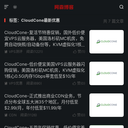



标签：CloudCone最新优惠
共 7 篇文章
CloudCone-复活节特惠促销，国外低价便
宜VPS云服务器，美国洛杉矶MC机房，免
费自动快照/自动备份等，KVM虚拟化1核
心1G内存1Gbps带宽低至$15/年
VPS测评
阅读(1221)
赞(
1
)


CloudCone-低价便宜美国VPS云服务器闪
购促销，美国洛杉矶MC机房，KVM虚拟化
1核心0.5G内存1Gbps带宽低至$10/年
VPS优惠
阅读(690)
赞(
0
)


CloudCone-正式推出商业CDN业务，节
点分布全球五大洲35个地区，月付低至
$2.99/月，年付低至$11.99/年
CDN
阅读(1126)
赞(
0
)


CloudCone-五周年促销优惠，低价便宜美