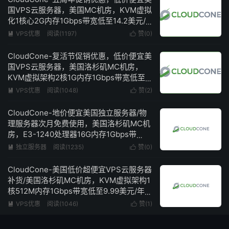
国VPS云服务器，美国MC机房，KVM虚拟
化1核心2G内存1Gbps带宽低至14.2美元/
年
VPS优惠
阅读(1197)
赞(
0
)


CloudCone-复活节促销优惠，低价便宜美
国VPS云服务器，美国洛杉矶MC机房，
KVM虚拟架构2核1G内存1Gbps带宽低至
14美元/年
VPS优惠
阅读(1048)
赞(
2
)


CloudCone-地价便宜美国独立服务器/物
理服务器次月免费使用，美国洛杉矶MC机
房，E3-1240处理器16G内存1Gbps带
宽/100Mbps带宽不限流量仅需68美元/月
独立服务器
阅读(1235)
赞(
0
)


CloudCone-美国低价超便宜VPS云服务器
补货/美国洛杉矶MC机房，KVM虚拟架构1
核512M内存1Gbps带宽低至9.99美元/年，
支持按小时计费
VPS优惠
阅读(1046)
赞(
1
)

