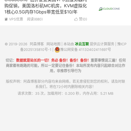
购促销，美国洛杉矶MC机房，KVM虚拟化
1核心0.5G内存1Gbps带宽低至$10/年
VPS优惠
阅读(680)
赞(
0
)


© 2019-2026
阿森博客
网站地图
| 本站由
冰云互联
提供云计算服务 |
豫ICP
备2025135810号-1
|
豫公网安备 41132402411697号
切记：
数据就是站长的一切！务必 备份！备份！备份！
重要事情说三遍！任何
商家都有跑路的可能，所以一定要记住备份！本站所发布内容只起综合对比作
用，非推荐引导行为
版权声明：阿森博客部分内容均来自网络，若无意侵犯到您的权利，请及时联
系我们，将在72小时内删除相关内容！
请求次数：35 次，加载用时：0.200 秒，内存占用：5.21 MB