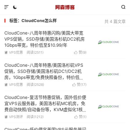



标签：CloudCone怎么样
共 4 篇文章
CloudCone-八周年特惠闪购/美国大带宽
VPS促销，SSD存储/美国洛杉矶DC2机房
1Gbps带宽，特价低至$10.99/年
VPS优惠
阅读(2511)
赞(
9
)


CloudCone-八周年特惠/美国洛杉矶VPS
促销，SSD存储/美国洛杉矶DC1/DC2机
房，1Gbps带宽/免费快照备份，特价低至
$13.2/年
VPS优惠
阅读(2528)
赞(
17
)


CloudCone-复活节特惠促销，国外低价便
宜VPS云服务器，美国洛杉矶MC机房，免
费自动快照/自动备份等，KVM虚拟化1核
心1G内存1Gbps带宽低至$15/年
VPS测评
阅读(1212)
赞(
1
)


CloudCone-低价便宜美国VPS云服务器闪