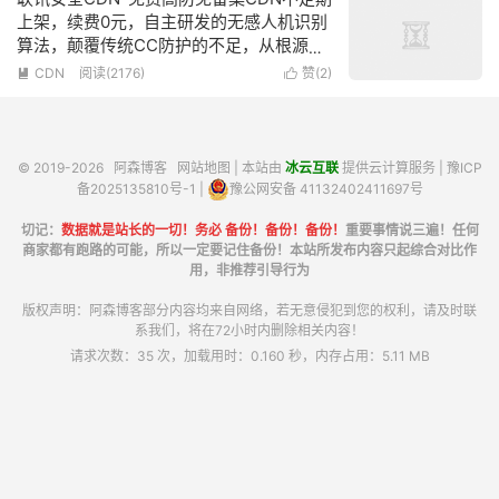
上架，续费0元，自主研发的无感人机识别
算法，颠覆传统CC防护的不足，从根源上
去解决CC攻击
CDN
阅读(2176)
赞(
2
)


© 2019-2026
阿森博客
网站地图
| 本站由
冰云互联
提供云计算服务 |
豫ICP
备2025135810号-1
|
豫公网安备 41132402411697号
切记：
数据就是站长的一切！务必 备份！备份！备份！
重要事情说三遍！任何
商家都有跑路的可能，所以一定要记住备份！本站所发布内容只起综合对比作
用，非推荐引导行为
版权声明：阿森博客部分内容均来自网络，若无意侵犯到您的权利，请及时联
系我们，将在72小时内删除相关内容！
请求次数：35 次，加载用时：0.160 秒，内存占用：5.11 MB