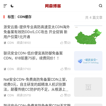



标签：CDN缓存
共 4 篇文章
浙安云盾-提供专业高防高速亚太CDN海外
免备案有效防DDoS,CC攻击 开业促销 新
用户仅需1元开通
CDN
阅读(1810)
赞(
2
)


联讯安全CDN-低价便宜高防御免备案
CDN，618钜惠75折，续费同价！！
CDN
阅读(1710)
赞(
1
)


Nat安全CDN-免费高防免备案CDN上架，
续费0元，自主研发的超精准人机识别算
法，颠覆传统CC防护的不足，从根源上去
解决CC攻击
CDN
阅读(2575)
赞(
2
)


联讯安全CDN-免费高防免备案CDN不定期