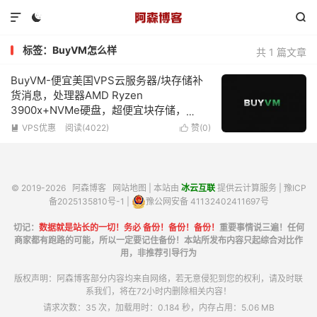



标签：BuyVM怎么样
共 1 篇文章
BuyVM-便宜美国VPS云服务器/块存储补
货消息，处理器AMD Ryzen
3900x+NVMe硬盘，超便宜块存储，
1Gbps带宽不限流量低至2美元/月，可免费
VPS优惠
阅读(4022)
赞(
0
)


升级为10Gbps带宽
© 2019-2026
阿森博客
网站地图
| 本站由
冰云互联
提供云计算服务 |
豫ICP
备2025135810号-1
|
豫公网安备 41132402411697号
切记：
数据就是站长的一切！务必 备份！备份！备份！
重要事情说三遍！任何
商家都有跑路的可能，所以一定要记住备份！本站所发布内容只起综合对比作
用，非推荐引导行为
版权声明：阿森博客部分内容均来自网络，若无意侵犯到您的权利，请及时联
系我们，将在72小时内删除相关内容！
请求次数：35 次，加载用时：0.184 秒，内存占用：5.06 MB