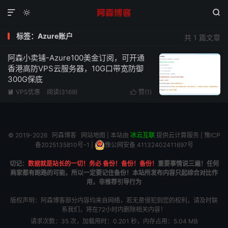



标签：Azure账户
共 1 篇文章
阿森小卖铺-Azure100美金订阅，可开通
香港高防VPS云服务器，10G口带宽防御
300G保底
VPS优惠
阅读(3169)
赞(
1
)


© 2019-2026
阿森博客
网站地图
| 本站由
冰云互联
提供云计算服务 |
豫ICP
备2025135810号-1
|
豫公网安备 41132402411697号
切记：
数据就是站长的一切！务必 备份！备份！备份！
重要事情说三遍！任何
商家都有跑路的可能，所以一定要记住备份！本站所发布内容只起综合对比作
用，非推荐引导行为
版权声明：阿森博客部分内容均来自网络，若无意侵犯到您的权利，请及时联
系我们，将在72小时内删除相关内容！
请求次数：35 次，加载用时：0.201 秒，内存占用：5.04 MB