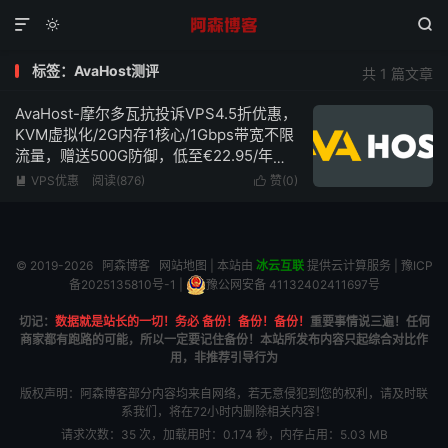



标签：AvaHost测评
共 1 篇文章
AvaHost-摩尔多瓦抗投诉VPS4.5折优惠，
KVM虚拟化/2G内存1核心/1Gbps带宽不限
流量，赠送500G防御，低至€22.95/年
起！
VPS优惠
阅读(876)
赞(
0
)


© 2019-2026
阿森博客
网站地图
| 本站由
冰云互联
提供云计算服务 |
豫ICP
备2025135810号-1
|
豫公网安备 41132402411697号
切记：
数据就是站长的一切！务必 备份！备份！备份！
重要事情说三遍！任何
商家都有跑路的可能，所以一定要记住备份！本站所发布内容只起综合对比作
用，非推荐引导行为
版权声明：阿森博客部分内容均来自网络，若无意侵犯到您的权利，请及时联
系我们，将在72小时内删除相关内容！
请求次数：35 次，加载用时：0.174 秒，内存占用：5.03 MB