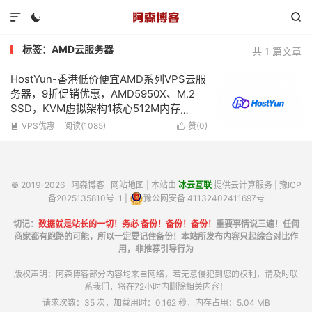



标签：AMD云服务器
共 1 篇文章
HostYun-香港低价便宜AMD系列VPS云服
务器，9折促销优惠，AMD5950X、M.2
SSD，KVM虚拟架构1核心512M内存
50Mbps带宽低至16.2元/月
VPS优惠
阅读(1085)
赞(
0
)


© 2019-2026
阿森博客
网站地图
| 本站由
冰云互联
提供云计算服务 |
豫ICP
备2025135810号-1
|
豫公网安备 41132402411697号
切记：
数据就是站长的一切！务必 备份！备份！备份！
重要事情说三遍！任何
商家都有跑路的可能，所以一定要记住备份！本站所发布内容只起综合对比作
用，非推荐引导行为
版权声明：阿森博客部分内容均来自网络，若无意侵犯到您的权利，请及时联
系我们，将在72小时内删除相关内容！
请求次数：35 次，加载用时：0.162 秒，内存占用：5.04 MB