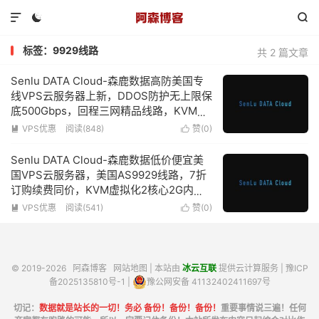



标签：9929线路
共 2 篇文章
Senlu DATA Cloud-森鹿数据高防美国专
线VPS云服务器上新，DDOS防护无上限保
底500Gbps，回程三网精品线路，KVM虚
拟化2核心2G内存低至150元/月-附简单测
VPS优惠
阅读(848)
赞(
0
)


评
Senlu DATA Cloud-森鹿数据低价便宜美
国VPS云服务器，美国AS9929线路，7折
订购续费同价，KVM虚拟化2核心2G内存
100Mbps带宽低至27元/月
VPS优惠
阅读(541)
赞(
0
)


© 2019-2026
阿森博客
网站地图
| 本站由
冰云互联
提供云计算服务 |
豫ICP
备2025135810号-1
|
豫公网安备 41132402411697号
切记：
数据就是站长的一切！务必 备份！备份！备份！
重要事情说三遍！任何