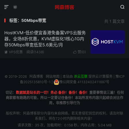



标签：50Mbps带宽
共 1 篇文章
HostKVM-低价便宜香港免备案VPS云服务
器，全场8折优惠，KVM虚拟化1核心1G内
存50Mbps带宽低至5.6美元/月
VPS优惠
阅读(1438)
赞(
0
)


© 2019-2026
阿森博客
网站地图
| 本站由
冰云互联
提供云计算服务 |
豫ICP
备2025135810号-1
|
豫公网安备 41132402411697号
切记：
数据就是站长的一切！务必 备份！备份！备份！
重要事情说三遍！任何
商家都有跑路的可能，所以一定要记住备份！本站所发布内容只起综合对比作
用，非推荐引导行为
版权声明：阿森博客部分内容均来自网络，若无意侵犯到您的权利，请及时联
系我们，将在72小时内删除相关内容！
请求次数：35 次，加载用时：0.158 秒，内存占用：5.04 MB