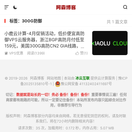



标签：300G防御
共 1 篇文章
小鹿云计算-4月促销活动，低价便宜高防
御VPS云服务器，浙江BGP高防月付低至
159元，美国300G高防CN2 GIA线路，
KVM虚拟化2G内存1核心100Mbps带宽低
VPS优惠
阅读(1399)
赞(
1
)


至39元/月
© 2019-2026
阿森博客
网站地图
| 本站由
冰云互联
提供云计算服务 |
豫ICP
备2025135810号-1
|
豫公网安备 41132402411697号
切记：
数据就是站长的一切！务必 备份！备份！备份！
重要事情说三遍！任何
商家都有跑路的可能，所以一定要记住备份！本站所发布内容只起综合对比作
用，非推荐引导行为
版权声明：阿森博客部分内容均来自网络，若无意侵犯到您的权利，请及时联
系我们，将在72小时内删除相关内容！
请求次数：35 次，加载用时：0.172 秒，内存占用：5.07 MB