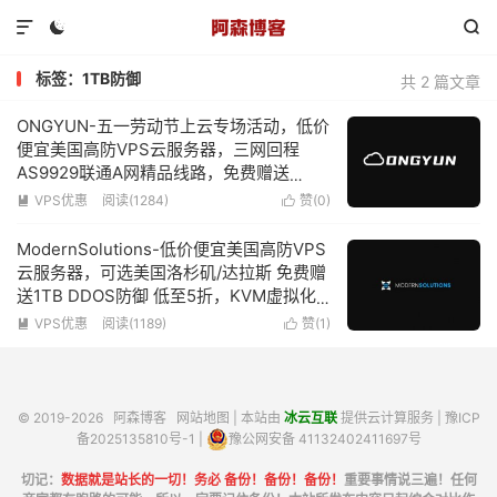



标签：1TB防御
共 2 篇文章
ONGYUN-五一劳动节上云专场活动，低价
便宜美国高防VPS云服务器，三网回程
AS9929联通A网精品线路，免费赠送
DDOS防御1TB，KVM虚拟化2核心2G内存
VPS优惠
阅读(1284)
赞(
0
)


10Mbps带宽低至99元/年
ModernSolutions-低价便宜美国高防VPS
云服务器，可选美国洛杉矶/达拉斯 免费赠
送1TB DDOS防御 低至5折，KVM虚拟化1
核心1G内存1Gbps带宽仅需2.5美元/月
VPS优惠
阅读(1189)
赞(
1
)


© 2019-2026
阿森博客
网站地图
| 本站由
冰云互联
提供云计算服务 |
豫ICP
备2025135810号-1
|
豫公网安备 41132402411697号
切记：
数据就是站长的一切！务必 备份！备份！备份！
重要事情说三遍！任何