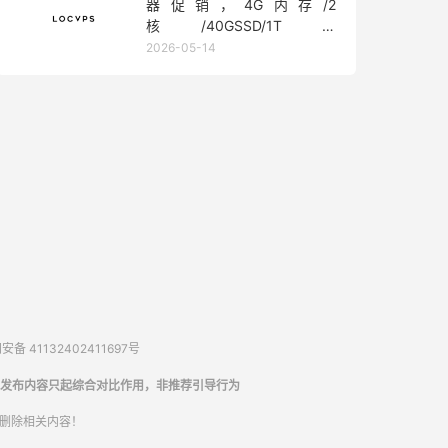
器促销，4G内存/2
核/40GSSD/1T流
量/450Mbps带宽，低至36元/
2026-05-14
月
备 41132402411697号
发布内容只起综合对比作用，非推荐引导行为
内删除相关内容！