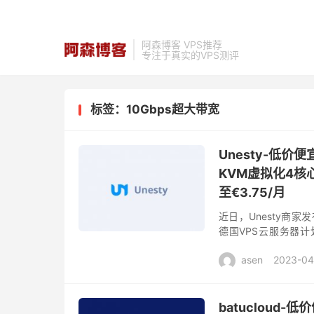
阿森博客 VPS推荐
专注于真实的VPS测评
标签：10Gbps超大带宽
Unesty-低
KVM虚拟化4核心
至€3.75/月
近日，Unesty商
德国VPS云服务器计划，
DDOS防御免费，基本配
asen
2023-04
batuclou