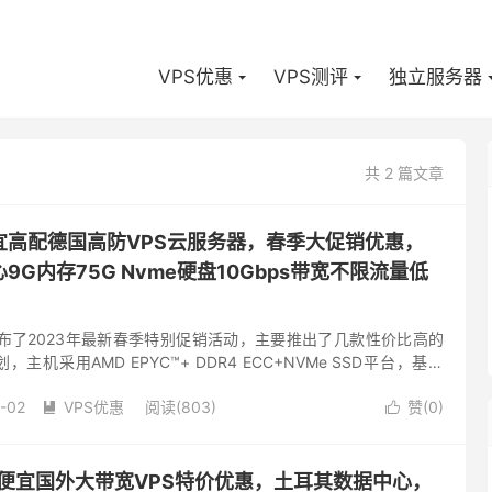
VPS优惠
VPS测评
独立服务器
共 2 篇文章
价便宜高配德国高防VPS云服务器，春季大促销优惠，
9G内存75G Nvme硬盘10Gbps带宽不限流量低
家发布了2023年最新春季特别促销活动，主要推出了几款性价比高的
主机采用AMD EPYC™+ DDR4 ECC+NVMe SSD平台，基本
置，4核9G内存，10Gbps，无...
-02
VPS优惠
阅读(803)
赞(
0
)


d-低价便宜国外大带宽VPS特价优惠，土耳其数据中心，