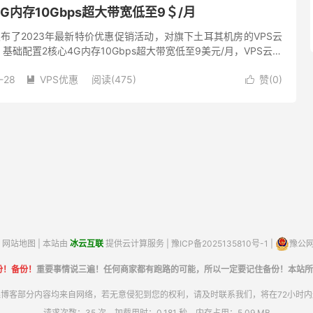
G内存10Gbps超大带宽低至9＄/月
商家发布了2023年最新特价优惠促销活动，对旗下土耳其机房的VPS云
础配置2核心4G内存10Gbps超大带宽低至9美元/月，VPS云服
O，有需要国外特价VPS云服务器的朋友可...
-28
VPS优惠
阅读(475)
赞(
0
)


网站地图
| 本站由
冰云互联
提供云计算服务 |
豫ICP备2025135810号-1
|
豫公网安
份！备份！
重要事情说三遍！任何商家都有跑路的可能，所以一定要记住备份！本站所
博客部分内容均来自网络，若无意侵犯到您的权利，请及时联系我们，将在72小时
请求次数：35 次，加载用时：0.181 秒，内存占用：5.09 MB