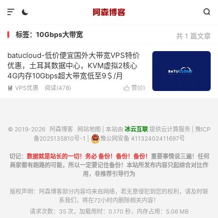



标签：10Gbps大带宽
共 1 篇文章
batucloud-低价便宜国外大带宽VPS特价
优惠，土耳其数据中心，KVM虚拟2核心
4G内存10Gbps超大带宽低至9＄/月
VPS优惠
阅读(478)
赞(
0
)


© 2019-2026
阿森博客
网站地图
| 本站由
冰云互联
提供云计算服务 |
豫ICP
备2025135810号-1
|
豫公网安备 41132402411697号
切记：
数据就是站长的一切！务必 备份！备份！备份！
重要事情说三遍！任何
商家都有跑路的可能，所以一定要记住备份！本站所发布内容只起综合对比作
用，非推荐引导行为
版权声明：阿森博客部分内容均来自网络，若无意侵犯到您的权利，请及时联
系我们，将在72小时内删除相关内容！
请求次数：35 次，加载用时：0.170 秒，内存占用：5.06 MB