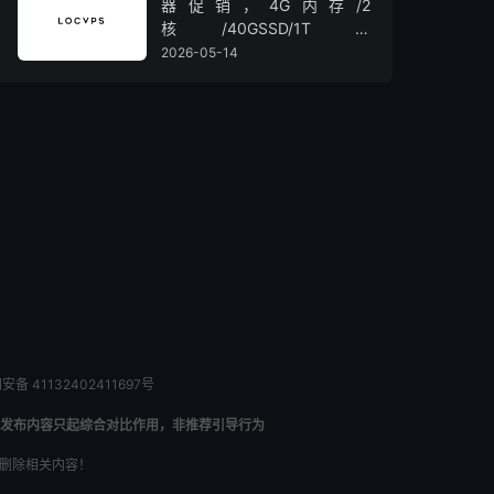
器促销，4G内存/2
核/40GSSD/1T流
量/450Mbps带宽，低至36元/
2026-05-14
月
备 41132402411697号
发布内容只起综合对比作用，非推荐引导行为
内删除相关内容！