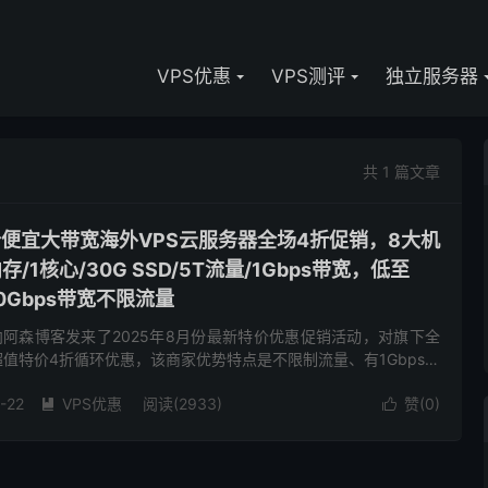
VPS优惠
VPS测评
独立服务器
共 1 篇文章
M-低价便宜大带宽海外VPS云服务器全场4折促销，8大机
/1核心/30G SSD/5T流量/1Gbps带宽，低至
0Gbps带宽不限流量
M商家向阿森博客发来了2025年8月份最新特价优惠促销活动，对旗下全
超值特价4折循环优惠，该商家优势特点是不限制流量、有1Gbps带
选择，基础配置1核心512M内存1Gbps...
-22
VPS优惠
阅读(2933)
赞(
0
)

