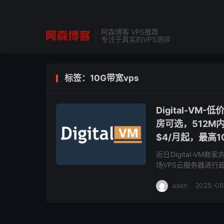
阿森博客 VPS推荐
专注于真实的VPS测评
标签：10G带宽vps
Digital-V
房可选，512M内存
$4/月起，最高1
近日Digital-V
场VPS云服务器进行
宽和10Gbps带宽可供
asen
2025-08