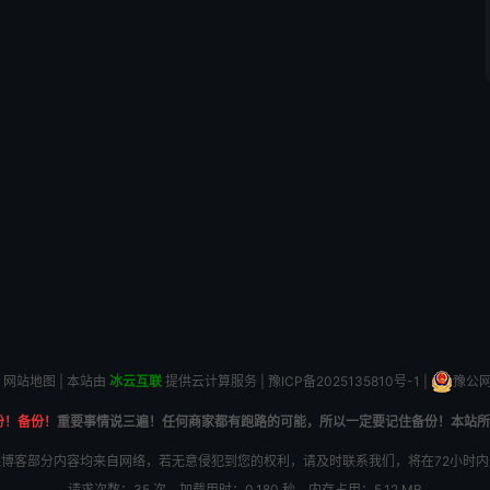
网站地图
| 本站由
冰云互联
提供云计算服务 |
豫ICP备2025135810号-1
|
豫公网安
份！备份！
重要事情说三遍！任何商家都有跑路的可能，所以一定要记住备份！本站所
博客部分内容均来自网络，若无意侵犯到您的权利，请及时联系我们，将在72小时
请求次数：35 次，加载用时：0.180 秒，内存占用：5.12 MB