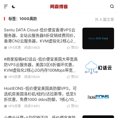



标签：100G高防
共 4 篇文章
Senlu DATA Cloud-低价便宜香港VPS云
服务器，全站云服务器6折促销续费同价，
香港CN2云服务器，KVM虚拟化2核心2G
内存3Mbps带宽不限流量低至18元/月
VPS优惠
阅读(1462)
赞(
0
)


#商家投稿#幻话云-低价便宜美国大带宽高
防VPS云服务器，美国3区6折循环优惠，
KVM虚拟化2核心2G内存100Mbps带宽赠
送100G防御低至9元/月-附简单测评
VPS优惠
阅读(1824)
赞(
0
)


HostEONS-低价便宜美国高防御VPS，可
选机房美国洛杉矶/纽约/达拉斯等，低至5
折优惠，免费100G ddos防御，1核心1G内
存100Mbps带宽不限流量仅需13.5美元/年
VPS优惠
阅读(1461)
赞(
0
)


小鹿云计算-4月促销活动，低价便宜高防