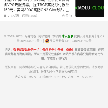
御VPS云服务器，浙江BGP高防月付低至
159元，美国300G高防CN2 GIA线路，
KVM虚拟化2G内存1核心100Mbps带宽低
VPS优惠
阅读(1400)
赞(
1
)


至39元/月
© 2019-2026
阿森博客
网站地图
| 本站由
冰云互联
提供云计算服务 |
豫ICP
备2025135810号-1
|
豫公网安备 41132402411697号
切记：
数据就是站长的一切！务必 备份！备份！备份！
重要事情说三遍！任何
商家都有跑路的可能，所以一定要记住备份！本站所发布内容只起综合对比作
用，非推荐引导行为
版权声明：阿森博客部分内容均来自网络，若无意侵犯到您的权利，请及时联
系我们，将在72小时内删除相关内容！
请求次数：35 次，加载用时：0.219 秒，内存占用：5.25 MB