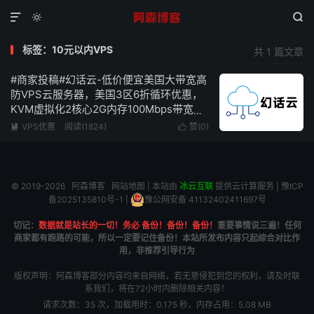



标签：10元以内VPS
共 1 篇文章
#商家投稿#幻话云-低价便宜美国大带宽高
防VPS云服务器，美国3区6折循环优惠，
KVM虚拟化2核心2G内存100Mbps带宽赠
送100G防御低至9元/月-附简单测评
VPS优惠
阅读(1824)
赞(
0
)


© 2019-2026
阿森博客
网站地图
| 本站由
冰云互联
提供云计算服务 |
豫ICP
备2025135810号-1
|
豫公网安备 41132402411697号
切记：
数据就是站长的一切！务必 备份！备份！备份！
重要事情说三遍！任何
商家都有跑路的可能，所以一定要记住备份！本站所发布内容只起综合对比作
用，非推荐引导行为
版权声明：阿森博客部分内容均来自网络，若无意侵犯到您的权利，请及时联
系我们，将在72小时内删除相关内容！
请求次数：35 次，加载用时：0.175 秒，内存占用：5.08 MB