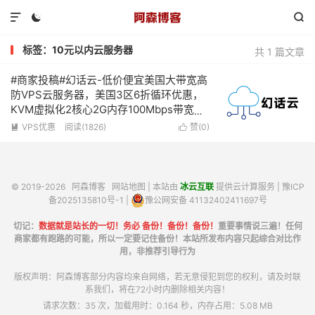



标签：10元以内云服务器
共 1 篇文章
#商家投稿#幻话云-低价便宜美国大带宽高
防VPS云服务器，美国3区6折循环优惠，
KVM虚拟化2核心2G内存100Mbps带宽赠
送100G防御低至9元/月-附简单测评
VPS优惠
阅读(1826)
赞(
0
)


© 2019-2026
阿森博客
网站地图
| 本站由
冰云互联
提供云计算服务 |
豫ICP
备2025135810号-1
|
豫公网安备 41132402411697号
切记：
数据就是站长的一切！务必 备份！备份！备份！
重要事情说三遍！任何
商家都有跑路的可能，所以一定要记住备份！本站所发布内容只起综合对比作
用，非推荐引导行为
版权声明：阿森博客部分内容均来自网络，若无意侵犯到您的权利，请及时联
系我们，将在72小时内删除相关内容！
请求次数：35 次，加载用时：0.164 秒，内存占用：5.08 MB