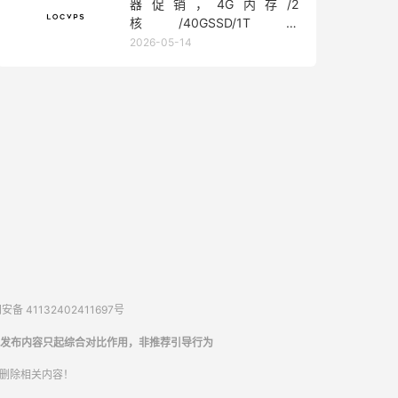
器促销，4G内存/2
核/40GSSD/1T流
量/450Mbps带宽，低至36元/
2026-05-14
月
备 41132402411697号
发布内容只起综合对比作用，非推荐引导行为
内删除相关内容！