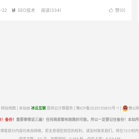
什么办证、信用卡等都需要用到这类手法来优化。 首先得掌握整
-22
SEO技术
阅读(334)
赞(
0
)


网站地图
| 本站由
冰云互联
提供云计算服务 |
豫ICP备2025135810号-1
|
豫公网安
份！备份！
重要事情说三遍！任何商家都有跑路的可能，所以一定要记住备份！本站所
博客部分内容均来自网络，若无意侵犯到您的权利，请及时联系我们，将在72小时
请求次数：33 次，加载用时：0.163 秒，内存占用：5.03 MB