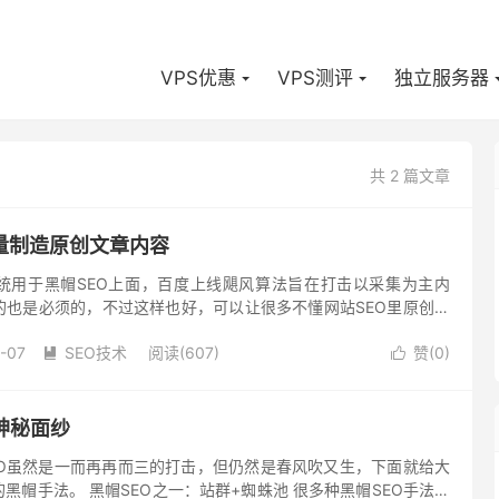
VPS优惠
VPS测评
独立服务器
共 2 篇文章
量制造原创文章内容
统用于黑帽SEO上面，百度上线飓风算法旨在打击以采集为主内
的也是必须的，不过这样也好，可以让很多不懂网站SEO里原创的
另寻他路，不要担心黑帽会过时，打击越严，对于我们经过专业培
-07
SEO技术
阅读(607)
赞(
0
)


神秘面纱
EO虽然是一而再再而三的打击，但仍然是春风吹又生，下面就给大
黑帽手法。 黑帽SEO之一：站群+蜘蛛池 很多种黑帽SEO手法需