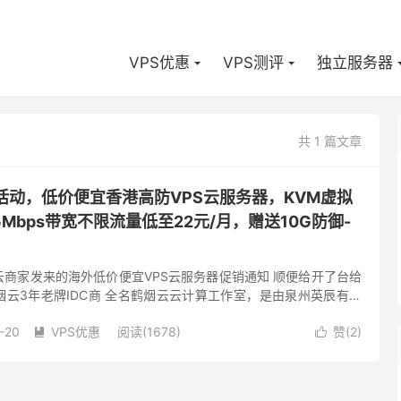
VPS优惠
VPS测评
独立服务器
共 1 篇文章
活动，低价便宜香港高防VPS云服务器，KVM虚拟
Mbps带宽不限流量低至22元/月，赠送10G防御-
商家发来的海外低价便宜VPS云服务器促销通知 顺便给开了台给
云3年老牌IDC商 全名鹤烟云云计算工作室，是由泉州英辰有限
责，成立于2018年，好评无数，无一差评 鹤烟云，重新定义云...
-20
VPS优惠
阅读(1678)
赞(
2
)

