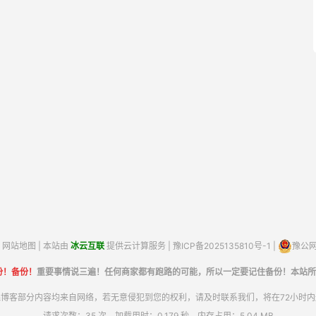
网站地图
| 本站由
冰云互联
提供云计算服务 |
豫ICP备2025135810号-1
|
豫公网安
份！备份！
重要事情说三遍！任何商家都有跑路的可能，所以一定要记住备份！本站所
博客部分内容均来自网络，若无意侵犯到您的权利，请及时联系我们，将在72小时
请求次数：35 次，加载用时：0.179 秒，内存占用：5.04 MB