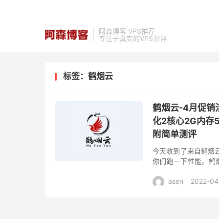
阿森博客 VPS推荐
专注于真实的VPS测评
标签：鹤烟云
鹤烟云-4月促销
化2核心2G内存5
附简单测评
今天收到了来自鹤烟云
你们跑一下性能，鹤烟
责任公司运营并全权负
asen
2022-04