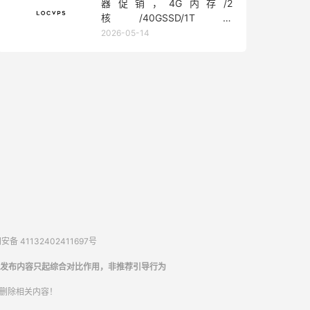
器促销，4G内存/2
核/40GSSD/1T流
量/450Mbps带宽，低至36元/
2026-05-14
月
备 41132402411697号
发布内容只起综合对比作用，非推荐引导行为
内删除相关内容！