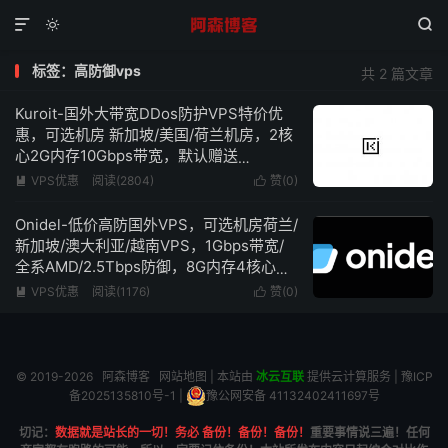



标签：高防御vps
共 2 篇文章
Kuroit-国外大带宽DDos防护VPS特价优
惠，可选机房 新加坡/美国/荷兰机房，2核
心2G内存10Gbps带宽，默认赠送
160Gbps+ DDOS防护，低至$3/月
VPS优惠
阅读(2804)
赞(
0
)


Onidel-低价高防国外VPS，可选机房荷兰/
新加坡/澳大利亚/越南VPS，1Gbps带宽/
全系AMD/2.5Tbps防御，8G内存4核心低
至€6/月
VPS优惠
阅读(1176)
赞(
0
)


© 2019-2026
阿森博客
网站地图
| 本站由
冰云互联
提供云计算服务 |
豫ICP
备2025135810号-1
|
豫公网安备 41132402411697号
切记：
数据就是站长的一切！务必 备份！备份！备份！
重要事情说三遍！任何